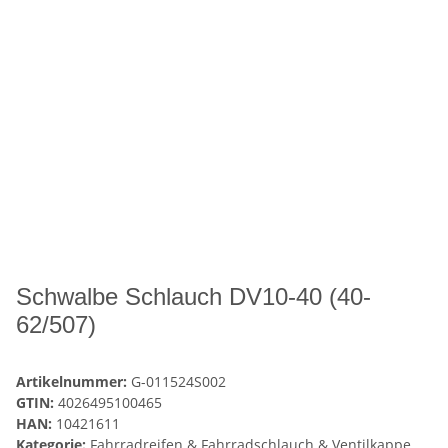
Schwalbe Schlauch DV10-40 (40-
62/507)
Artikelnummer:
G-011524S002
GTIN:
4026495100465
HAN:
10421611
Kategorie:
Fahrradreifen & Fahrradschlauch & Ventilkappe