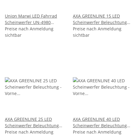
Union Marwi LED Fahrrad
AXA GREENLINE 15 LED
Scheinwerfer UN-4980
Scheinwerfer Beleuchtung -
Classico
Preise nach Anmeldung
Vorne & hinten - 15 LUX -
Preise nach Anmeldung
Fahrradbeleuchtung 30 Lux
sichtbar
StVZO
sichtbar
AXA GREENLINE 25 LED
AXA GREENLINE 40 LED
Scheinwerfer Beleuchtung -
Scheinwerfer Beleuchtung -
Vorne & hinten - 25 LUX -
Preise nach Anmeldung
Vorne & hinten - 40 LUX -
Preise nach Anmeldung