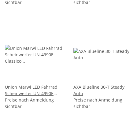
StVZO
sichtbar
StVZO
sichtbar
Union Marwi LED Fahrrad
AXA Blueline 30-T Steady
Scheinwerfer UN-4990E
Auto
Classico E-Bike Ebike
Preise nach Anmeldung
Preise nach Anmeldung
Beleuchtung 30 Lux
sichtbar
sichtbar