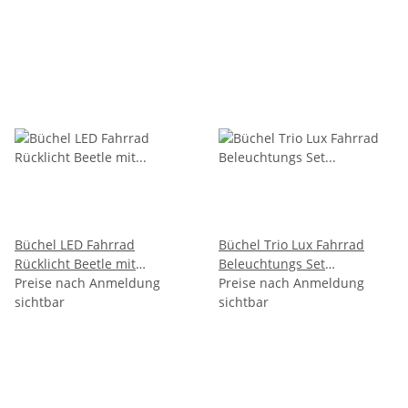
Büchel LED Fahrrad
Büchel Trio Lux Fahrrad
Rücklicht Beetle mit
Beleuchtungs Set
Standlicht Dynamobetrieb
Preise nach Anmeldung
vorne/hinten Fahrradlicht
Preise nach Anmeldung
sichtbar
LED
sichtbar