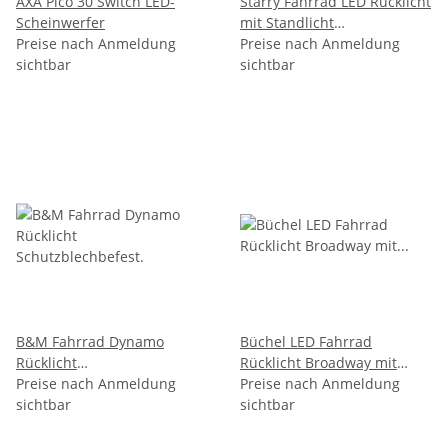
AXA Pico 30 Switch LED-
Starry Fahrrad LED Rücklicht
Scheinwerfer
mit Standlicht
Preise nach Anmeldung
Dynamobetrieb
Preise nach Anmeldung
sichtbar
sichtbar
B&M Fahrrad Dynamo
Büchel LED Fahrrad
Rücklicht
Rücklicht Broadway mit
Schutzblechbefest.
Preise nach Anmeldung
Standlicht Dynamobetrieb
Preise nach Anmeldung
sichtbar
sichtbar