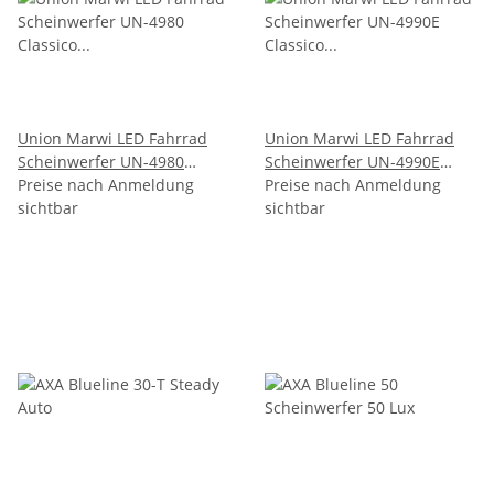
Union Marwi LED Fahrrad
Union Marwi LED Fahrrad
Scheinwerfer UN-4980
Scheinwerfer UN-4990E
Classico
Preise nach Anmeldung
Classico E-Bike Ebike
Preise nach Anmeldung
Fahrradbeleuchtung 30 Lux
sichtbar
Beleuchtung 30 Lux
sichtbar