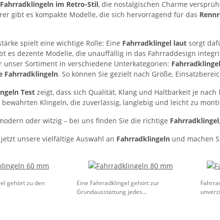
Fahrradklingeln im Retro-Stil
, die nostalgischen Charme versprü
hrer gibt es kompakte Modelle, die sich hervorragend für das
Rennr
tärke spielt eine wichtige Rolle: Eine
Fahrradklingel laut
sorgt daf
ibt es dezente Modelle, die unauffällig in das Fahrraddesign integ
ir unser Sortiment in verschiedene Unterkategorien:
Fahrradkling
e Fahrradklingeln
. So können Sie gezielt nach Größe, Einsatzberei
ngeln Test
zeigt, dass sich Qualität, Klang und Haltbarkeit je nac
bewährten Klingeln, die zuverlässig, langlebig und leicht zu monti
modern oder witzig – bei uns finden Sie die richtige
Fahrradklingel
jetzt unsere vielfältige Auswahl an
Fahrradklingeln
und machen Sie
gel gehört zu den
Eine Fahrradklingel gehört zur
Fahrrad
Grundausstattung jedes...
unverzi