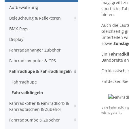
mag, greift zu
Aufbewahrung
sportliche Fa
bieten.
Beleuchtung & Reflektoren
Auch die Lauts
BMX-Pegs
Gleichzeitig g
unterteilen w
Display
sowie
Sonstig
Fahrradanhänger Zubehör
Ein
Fahrradkli
Bandbreite an 
Fahrradcomputer & GPS
Ob klassisch, 
Fahrradhupe & Fahrradklingeln
Entdecken Sie 
Fahrradhupe
Fahrradklingeln
Fahrradkoffer & Fahrradkorb &
Eine Fahrradklin
Fahrradtaschen & Zubehör
wichtigsten...
Fahrradpumpe & Zubehör