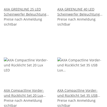
AXA GREENLINE 25 LED
AXA GREENLINE 40 LED
Scheinwerfer Beleuchtung -
Scheinwerfer Beleuchtung -
Vorne & hinten - 25 LUX -
Preise nach Anmeldung
Vorne & hinten - 40 LUX -
Preise nach Anmeldung
StVZO
sichtbar
StVZO
sichtbar
AXA Compactline Vorder-
AXA Compactline Vorder-
und Rücklicht Set 20 Lux
und Rücklicht Set 35 USB
LED
Preise nach Anmeldung
Lux LED
Preise nach Anmeldung
sichtbar
sichtbar