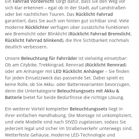
Ein
Fahrrad Vorderlicht
sorgt dafür, dass Sie den Weg vor
sich klar erkennen – egal ob in der Stadt, auf Landstraßen
oder bei nächtlichen Touren. Das
Rücklicht Fahrrad
garantiert, dass Sie auch von hinten gut sichtbar sind. Viele
moderne
Rücklichter
verfügen über zusätzliche Funktionen
wie Bremslicht oder Blinklicht (
Rücklicht Fahrrad Bremslicht
,
Rücklicht Fahrrad blinkend
), die Ihre Sichtbarkeit nochmals
deutlich verbessern.
Unsere
Beleuchtung für Fahrräder
ist vielseitig einsetzbar:
Ob am Citybike, Trekkingrad, Rennrad (
Rücklicht Rennrad
)
oder am Anhänger mit
LED Rücklicht Anhänger
– Sie finden
für jeden Einsatzzweck das passende Set. Dabei spielt es
keine Rolle, ob Sie Akku- oder Batterievarianten bevorzugen,
denn die Unterkategorie
Beleuchtungssets mit Akku &
Batterie
bietet für beide Bedürfnisse die richtige Lösung.
Ein weiterer Vorteil kompletter
Beleuchtungssets
liegt in
ihrer einfachen Handhabung. Die Montage ist unkompliziert,
und viele Modelle sind nach StVZO zugelassen, sodass Sie
jederzeit legal und sicher im Straßenverkehr unterwegs sind.
Wetterfeste Gehäuse, moderne LED-Technologie und