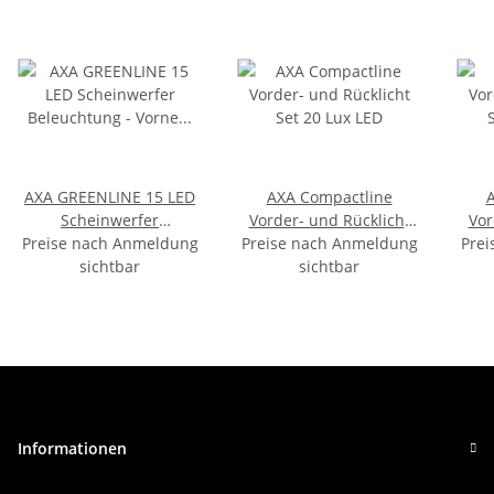
AXA GREENLINE 15 LED
AXA Compactline
Scheinwerfer
Vorder- und Rücklicht
Vor
Preise nach Anmeldung
Beleuchtung - Vorne &
Preise nach Anmeldung
Set 20 Lux LED
Prei
Se
hinten - 15 LUX - StVZO
sichtbar
sichtbar
Informationen