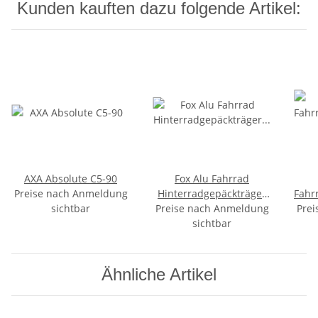
Kunden kauften dazu folgende Artikel:
AXA Absolute C5-90
Fox Alu Fahrrad
Preise nach Anmeldung
Hinterradgepäckträger
Fahr
sichtbar
Preise nach Anmeldung
Gepäckträger 26" - 28"
Prei
schwarz
sichtbar
Ähnliche Artikel