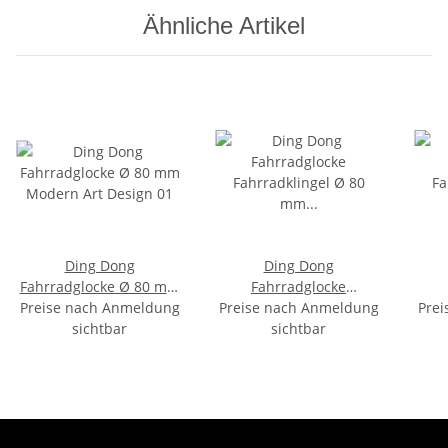
Ähnliche Artikel
Ding Dong
Ding Dong
Fahrradglocke Ø 80 mm
Fahrradglocke
Preise nach Anmeldung
Modern Art Design 01
Fahrradklingel Ø 80 mm
Preise nach Anmeldung
Fahr
Prei
sichtbar
Schmetterling Design
sichtbar
schwarz-rot-gold
De
Deutschlandflagge