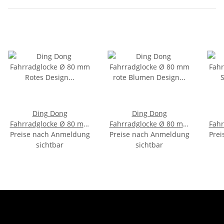
Ding Dong
Ding Dong
Fahrradglocke Ø 80 mm
Fahrradglocke Ø 80 mm
Fahr
Preise nach Anmeldung
Rotes Design
Preise nach Anmeldung
rote Blumen Design
Prei
Fahrradklingel
sichtbar
Fahrradklingel
sichtbar