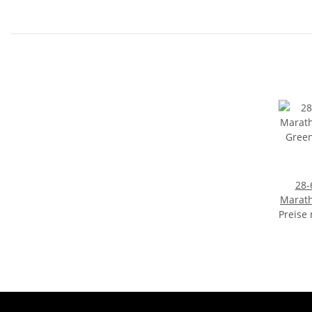
28-
Marat
Preise
Gree
Draht,
Eco, 