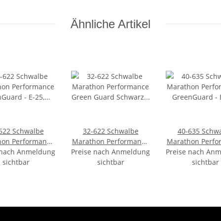
Ähnliche Artikel
622 Schwalbe
32-622 Schwalbe
40-635 Schw
hon Performance
Marathon Performance
Marathon Perfo
 nach Anmeldung
nGuard - E-25,
Preise nach Anmeldung
Green Guard Schwarz -
Preise nach An
GreenGuard -
 TwinSkin, Addix
sichtbar
E-25, Draht, Addix -
sichtbar
Draht, TwinSkin
sichtbar
Schwarz + Reflex
Schwarz + Reflex
Eco - Schwarz +