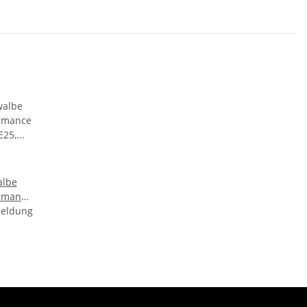
albe
rmance
meldung
 E25,
, Addix
 Reflex