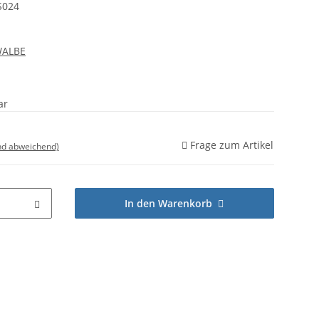
S024
WALBE
ar
Frage zum Artikel
nd abweichend)
In den Warenkorb