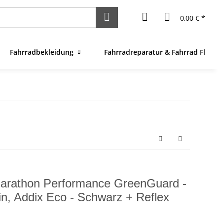
0,00 € *
Fahrradbekleidung
Fahrradreparatur & Fahrrad Flick
arathon Performance GreenGuard -
in, Addix Eco - Schwarz + Reflex