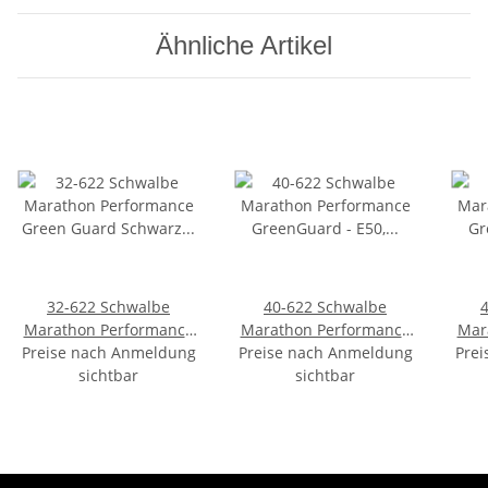
Ähnliche Artikel
32-622 Schwalbe
40-622 Schwalbe
Marathon Performance
Marathon Performance
Mar
Preise nach Anmeldung
Green Guard Schwarz -
Preise nach Anmeldung
GreenGuard - E50,
Prei
G
E-25, Draht, Addix -
sichtbar
Draht, TwinSkin, Addix
sichtbar
Dra
Schwarz + Reflex
Eco - Schwarz + Reflex
Eco