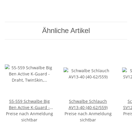
Ähnliche Artikel
55-559 Schwalbe Big
Schwalbe Schlauch
S
Ben Active K-Guard -
AV13-40 (40-62/559)
SV12
Preise nach Anmeldung
Draht, TwinSkin, SBC -
Preise nach Anmeldung
Prei
Creme + Reflex
sichtbar
sichtbar