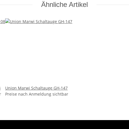
Ähnliche Artikel
8
Union Marwi Schaltauge GH-147
r
Preise nach Anmeldung sichtbar