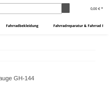
0,00 € *
Fahrradbekleidung
Fahrradreparatur & Fahrrad Flic
tauge GH-144