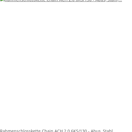
Rahmenschlosskette Chain ACH 2.0 6KS/130 - Abus, Stahl,