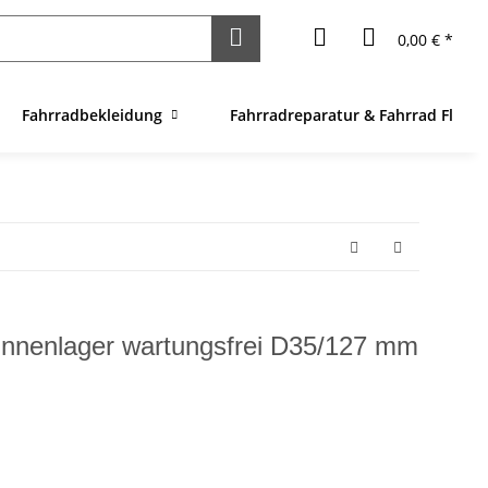
0,00 € *
Fahrradbekleidung
Fahrradreparatur & Fahrrad Flick
e Innenlager wartungsfrei D35/127 mm