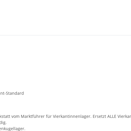
ant-Standard
kstatt vom Marktführer für Vierkantinnenlager. Ersetzt ALLE Vierk
dig.
enkugellager.