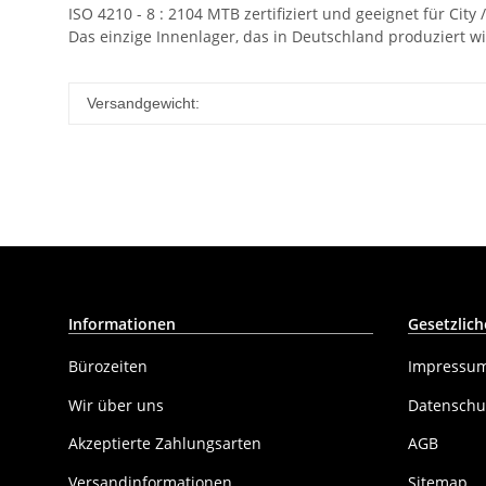
ISO 4210 - 8 : 2104 MTB zertifiziert und geeignet für City
Das einzige Innenlager, das in Deutschland produziert wi
Versandgewicht:
Informationen
Gesetzlich
Bürozeiten
Impressu
Wir über uns
Datenschu
Akzeptierte Zahlungsarten
AGB
Versandinformationen
Sitemap