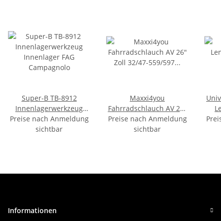
Super-B TB-8912
Maxxi4you
Univ
Innenlagerwerkzeug
Fahrradschlauch AV 26"
L
Preise nach Anmeldung
Innenlager FAG
Preise nach Anmeldung
Zoll 32/47-559/597 (26 x
Prei
E
Campagnolo
sichtbar
sichtbar
1 3/8 bis 1,75)
Informationen