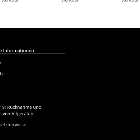
Schwarz + Re
e Informationen
m
tz
§ 19: Rücknahme und
 von Altgeräten
setzhinweise