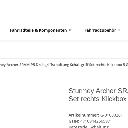
Fahrradteile & Komponenten
Fahrradzubehör
ey Archer SRAM P5 Drehgriffschaltung Schaltgriff Set rechts Klickbox 5 
Sturmey Archer SRA
Set rechts Klickbo
Artikelnummer:
G-01080201
GTIN:
4710944266597
Kategorie:
Schaltung