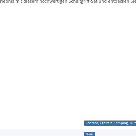
rerlebnis mit diesem hochwertigen Schaltgriff-Set und entdecken S
Fahrrad, Freizeit, Camping, Ou
Nein