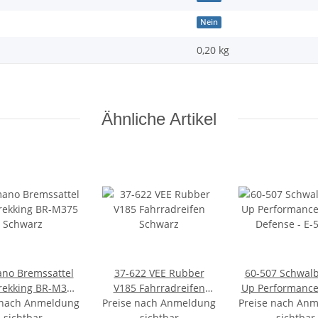
Nein
0,20 kg
Ähnliche Artikel
no Bremssattel
37-622 VEE Rubber
60-507 Schwalb
rekking BR-M375
V185 Fahrradreifen
Up Performance
 nach Anmeldung
Schwarz
Preise nach Anmeldung
Schwarz
Preise nach An
Defense - E-50,
sichtbar
sichtbar
TwinSkin, Addi
sichtbar