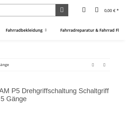
0,00 € *
Fahrradbekleidung
Fahrradreparatur & Fahrrad Flick
Gänge
M P5 Drehgriffschaltung Schaltgriff
x 5 Gänge