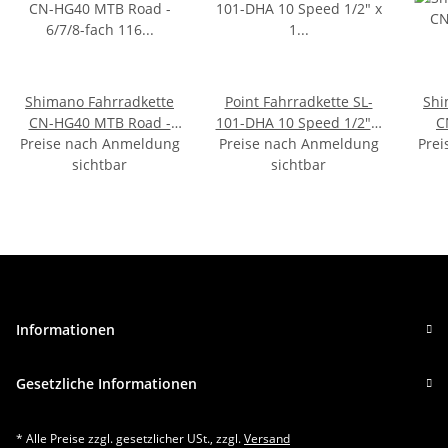
Shimano Fahrradkette
Point Fahrradkette SL-
Shi
CN-HG40 MTB Road -
101-DHA 10 Speed 1/2" x
C
Preise nach Anmeldung
6/7/8-fach 116 Glieder
Preise nach Anmeldung
1 1/128" 116 Glieder
Prei
sichtbar
sichtbar
Sing
Informationen
Gesetzliche Informationen
* Alle Preise zzgl. gesetzlicher USt., zzgl.
Versand