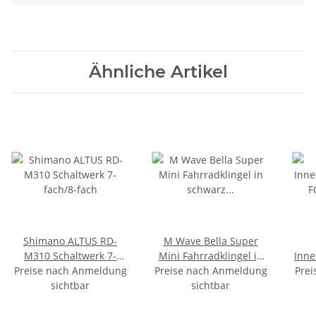
Ähnliche Artikel
Shimano ALTUS RD-
M Wave Bella Super
M310 Schaltwerk 7-
Mini Fahrradklingel in
Inne
Preise nach Anmeldung
fach/8-fach
Preise nach Anmeldung
schwarz Größe XS
Prei
F
sichtbar
Glocke Ø 23 mm
sichtbar