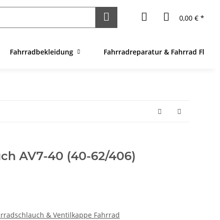
0,00 € *
Fahrradbekleidung
Fahrradreparatur & Fahrrad Flick
ch AV7-40 (40-62/406)
hrradschlauch & Ventilkappe Fahrrad