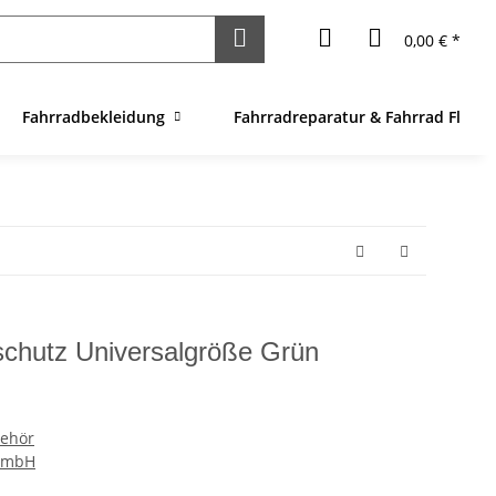
0,00 € *
Fahrradbekleidung
Fahrradreparatur & Fahrrad Flick
chutz Universalgröße Grün
behör
 GmbH