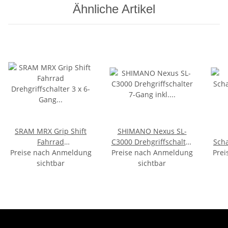
Ähnliche Artikel
SRAM MRX Grip Shift
SHIMANO Nexus SL-
Fahrrad
C3000 Drehgriffschalter
Scha
Preise nach Anmeldung
Drehgriffschalter 3 x 6-
Preise nach Anmeldung
7-Gang inkl. Schaltzug
Prei
Zäh
Gang mit Schaltzug
sichtbar
schwarz
sichtbar