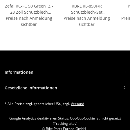
Zefal RC-FC 50 Green`Z -
RBRL RL-850F/R
P
28 Zoll Schutzblech
Schutzblech-Set
Preise nach Anmeldung
Schutzblechgarnitur -
Preise nach Anmeldung
Spritzschutz für MTB
Spri
Prei
sichtbar
28"
26"-29" Schwarz
sichtbar
Informationen
Gesetzliche Informationen
* Alle Preise zzgl. gesetzlicher USt., zzgl.
Versand
Google Analytics deaktivieren
Status: Opt-Out-Cookie ist nicht gesetzt
(Tracking aktiv)
© Bike Parts Europe GmbH