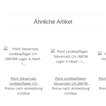
Ähnliche Artikel
Point Steuersatz
Point Lenkkopflager
Poin
Lenkkopflager CH-
Steuersatz CH-288TW
Preise nach Anmeldung
288TBW Lager A-Head -
Preise nach Anmeldung
Lager A-Head - 1 1/8"
Prei
1 1/8" schwarz
sichtbar
sichtbar
Silber