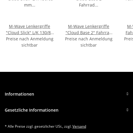
M-Wave Lenkergriffe
M-Wave Lenkergriffe
M-
"Cloud Slick" L/K 130/85
"Cloud Base 2" Fahrrad
Fah
Preise nach Anmeldung
mm TPR rutschfest in
Preise nach Anmeldung
Griffe TPR rutschfest
Prei
schwarz
sichtbar
Schwarz
sichtbar
Informationen
Gesetzliche Informationen
* Alle Preise zzgl. gesetzlicher USt., zzgl.
Versand