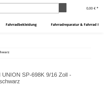
0,00 € *
Fahrradbekleidung
Fahrradreparatur & Fahrrad Flic
chwarz
l UNION SP-698K 9/16 Zoll -
schwarz