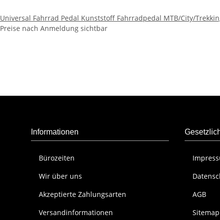
Universal Fahrrad Pedal Kunststoff Fahrradpedal MTB/City/Trekkin
Preise nach Anmeldung sichtbar
Informationen
Gesetzlic
Bürozeiten
Impres
Wir über uns
Datensc
Akzeptierte Zahlungsarten
AGB
Versandinformationen
Sitemap