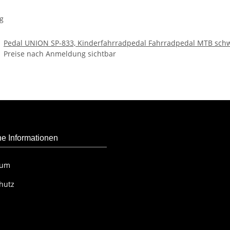
g
Pedal UNION SP-833, Kinderfahrradpedal Fahrradpedal MTB sch
Preise nach Anmeldung sichtbar
he Informationen
sum
hutz