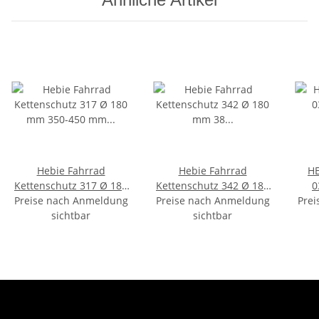
Hebie Fahrrad
Hebie Fahrrad
HE
Kettenschutz 317 Ø 180
Kettenschutz 342 Ø 180
0
Preise nach Anmeldung
mm 350-450 mm 38
Preise nach Anmeldung
mm 38 Zähne Silber
Prei
Zähne Schwarz-
sichtbar
sichtbar
Glänzend