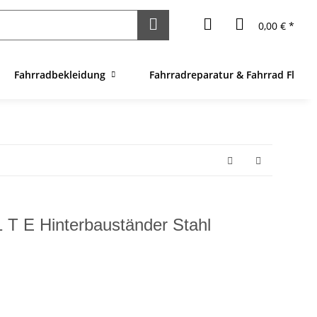
0,00 € *
Fahrradbekleidung
Fahrradreparatur & Fahrrad Flick
 T E Hinterbauständer Stahl