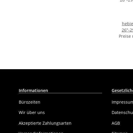
hebi
26"-2
Preise
S
Stec
Informationen
Gesetzlich
Bürozeiten
Impressu
Wir über uns
Datenschu
Akzeptierte Zahlungsarten
AGB