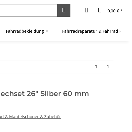
0,00 € *
Fahrradbekleidung
Fahrradreparatur & Fahrrad Flick
lechset 26" Silber 60 mm
ad & Mantelschoner & Zubehör