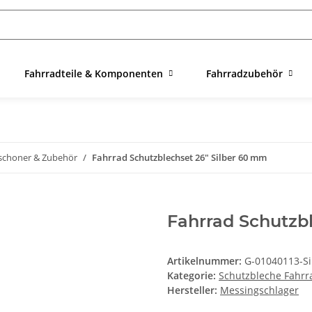
Fahrradteile & Komponenten
Fahrradzubehör
lschoner & Zubehör
Fahrrad Schutzblechset 26" Silber 60 mm
Fahrrad Schutzb
Artikelnummer:
G-01040113-Si
Kategorie:
Schutzbleche Fahrr
Hersteller:
Messingschlager