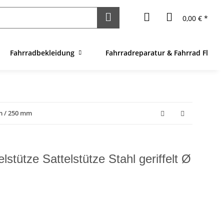
0,00 € *
Fahrradbekleidung
Fahrradreparatur & Fahrrad Flick
mm / 250 mm
stütze Sattelstütze Stahl geriffelt Ø