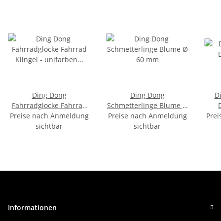
Ding Dong
Ding Dong
D
Fahrradglocke Fahrrad
Schmetterlinge Blume Ø
Klingel - unifarben weiß
Preise nach Anmeldung
Preise nach Anmeldung
60 mm
Prei
Ø 80 mm
sichtbar
sichtbar
Informationen