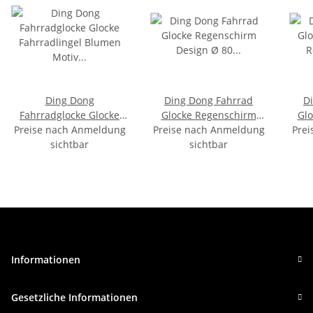
Ding Dong
Ding Dong Fahrrad
D
Fahrradglocke Glocke
Glocke Regenschirm
Glo
Preise nach Anmeldung
Fahrradlingel Blumen
Preise nach Anmeldung
Design Ø 80 mm
Prei
R
Motiv Ø 60 mm
sichtbar
Fahrradklingel
sichtbar
Informationen
Gesetzliche Informationen