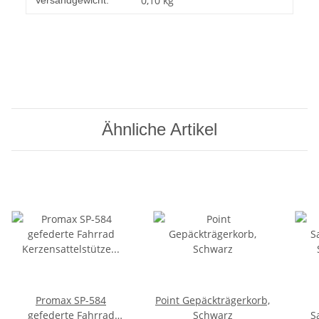
0,10 kg
Versandgewicht:
Ähnliche Artikel
Promax SP-584
Point Gepäckträgerkorb,
gefederte Fahrrad
Schwarz
S