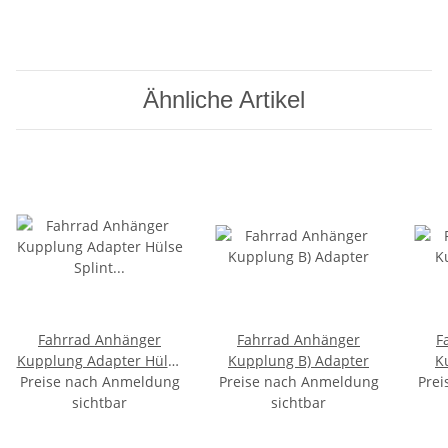
Ähnliche Artikel
Fahrrad Anhänger
Fahrrad Anhänger
F
Kupplung Adapter Hülse
Kupplung B) Adapter
K
Preise nach Anmeldung
Splint A) komplett
Preise nach Anmeldung
Prei
sichtbar
sichtbar