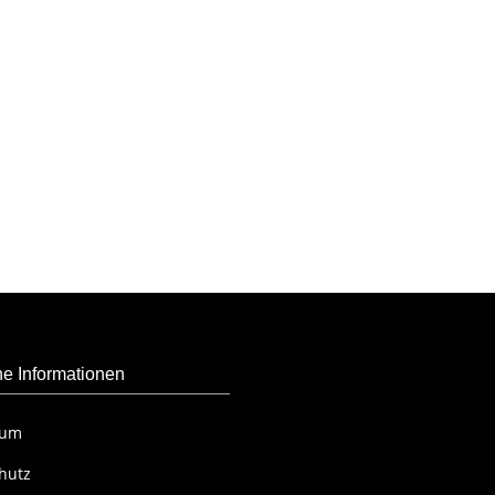
he Informationen
sum
hutz