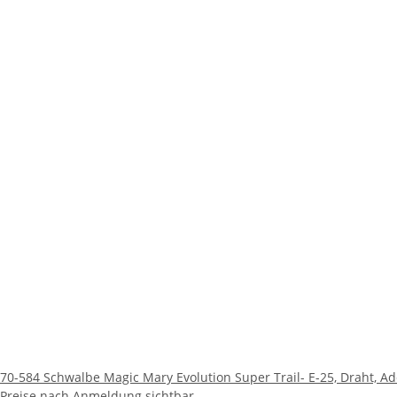
70-584 Schwalbe Magic Mary Evolution Super Trail- E-25, Draht, Add
Preise nach Anmeldung sichtbar