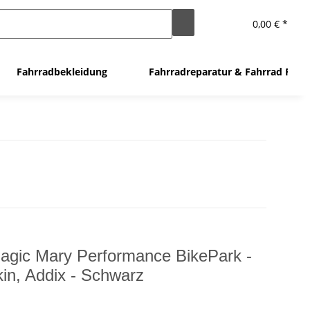
0,00 € *
Fahrradbekleidung
Fahrradreparatur & Fahrrad Flic
agic Mary Performance BikePark -
in, Addix - Schwarz