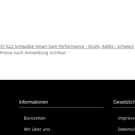
37-622 Schwalbe Smart Sam Performance - Draht, Addix - Schwarz
Preise nach Anmeldung sichtbar
Informationen
Gesetzlic
Bürozeiten
Impres
Wir über uns
Datensc