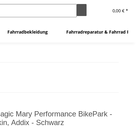
0,00 € *
Fahrradbekleidung
Fahrradreparatur & Fahrrad Flic
agic Mary Performance BikePark -
in, Addix - Schwarz