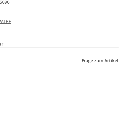
S090
WALBE
ar
Frage zum Artikel