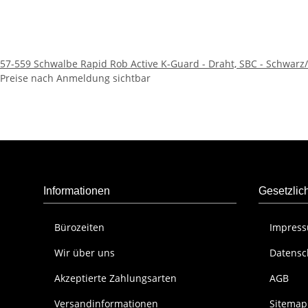
57-559 Schwalbe Rapid Rob Active K-Guard - Draht, SBC - Schwarz/
Preise nach Anmeldung sichtbar
Informationen
Gesetzlic
Bürozeiten
Impres
Wir über uns
Datensc
Akzeptierte Zahlungsarten
AGB
Versandinformationen
Sitemap