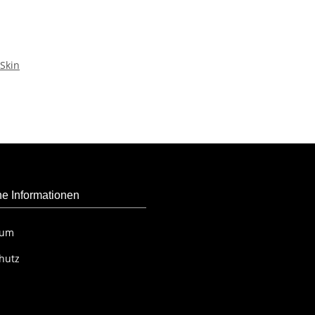
Skin
he Informationen
sum
hutz