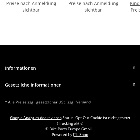
Preise nach Anmeldung
Preise nach Anmeldung
Kind
sichtbar
sichtbar
Prei
St
Informationen
Gesetzliche Informationen
* Alle Preise zzgl. gesetzlicher USt., zzgl.
Versand
Google Analytics deaktivieren
Status: Opt-Out-Cookie ist nicht gesetzt
(Tracking aktiv)
© Bike Parts Europe GmbH
Powered by
JTL-Shop