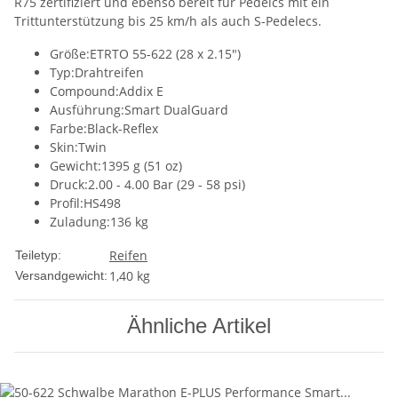
R75 zertifiziert und ebenso bereit für Pedelcs mit ein
Trittunterstützung bis 25 km/h als auch S-Pedelecs.
Größe:ETRTO 55-622 (28 x 2.15")
Typ:Drahtreifen
Compound:Addix E
Ausführung:Smart DualGuard
Farbe:Black-Reflex
Skin:Twin
Gewicht:1395 g (51 oz)
Druck:2.00 - 4.00 Bar (29 - 58 psi)
Profil:HS498
Zuladung:136 kg
Reifen
Teiletyp:
1,40 kg
Versandgewicht:
Ähnliche Artikel