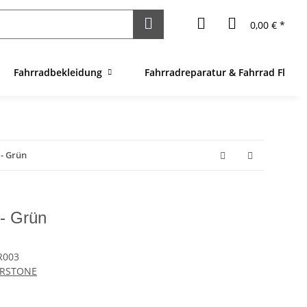
0,00 € *
Fahrradbekleidung
Fahrradreparatur & Fahrrad Flick
 - Grün
- Grün
R003
ERSTONE