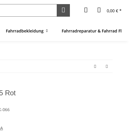
0,00 € *
Fahrradbekleidung
Fahrradreparatur & Fahrrad Flick
5 Rot
K-066
DA