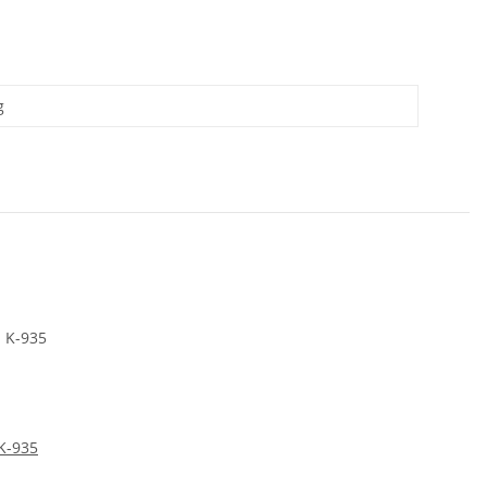
g
K-935