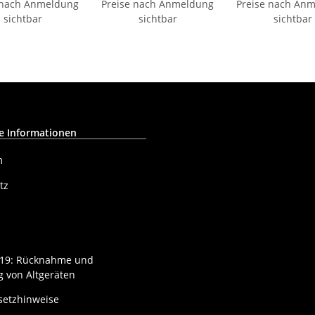
 nach Anmeldung
Preise nach Anmeldung
Preise nach An
sichtbar
sichtbar
sichtbar
e Informationen
m
tz
§ 19: Rücknahme und
 von Altgeräten
setzhinweise