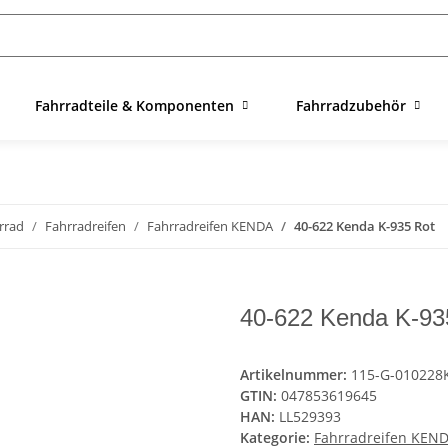
Fahrradteile & Komponenten
Fahrradzubehör
rrad
Fahrradreifen
Fahrradreifen KENDA
40-622 Kenda K-935 Rot
40-622 Kenda K-93
Artikelnummer:
115-G-010228
GTIN:
047853619645
HAN:
LL529393
Kategorie:
Fahrradreifen KEN