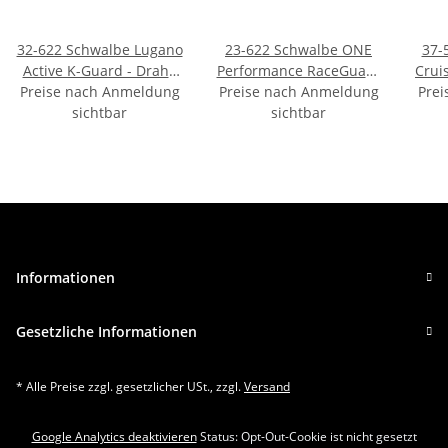
32-622 Schwalbe Lugano
23-622 Schwalbe ONE
37-
Active K-Guard - Draht,
Performance RaceGuard
Cruis
Preise nach Anmeldung
Silica - Schwarz
Preise nach Anmeldung
OEM - Falt, Addix -
Prei
Dr
sichtbar
Schwarz
sichtbar
Informationen
Gesetzliche Informationen
* Alle Preise zzgl. gesetzlicher USt., zzgl.
Versand
Google Analytics deaktivieren
Status: Opt-Out-Cookie ist nicht gesetzt